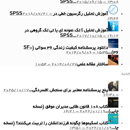
SPSS...
2015/06/15 - 13:08
آموزش تحلیل رگرسیون خطی در SPSS
2018/07/21 -
13:22
آموزش تحلیل t تک نمونه ای یا تی تک گروهی در
SPSS...
2017/10/15 - 16:12
دانلود پرسشنامه کیفیت زندگی ۳۶ سوالی (SF-
2014/09/09 - 15:35
36)...
ساختار مقاله علمی
2014/08/27 - 10:54
جدید
پنج پرسشنامه معتبر برای سنجش افسردگی...
2025/10/17
- 06:40
کتاب ۱۰۸ قانون طلایی مدیران موفق (نسخه
چاپی)...
2022/01/19 - 14:21
کتاب اسکیموها چگونه فرزندانشان را تربیت می‌کنند؟ (نسخه
چا...
2022/01/09 - 13:51