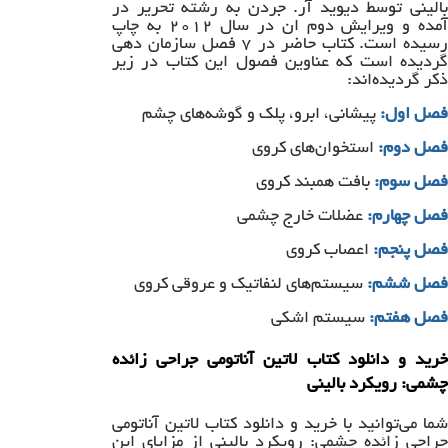
بالینی توسط دیوید آر. جردن به رشته تحریر در
آمده و ویرایش دوم ان در سال ۲۰۱۲ به چاپ
رسیده است. کتاب حاضر در ۷ فصل سازمان دهی
گردیده است که عناوین فصول این کتاب در زیر
ذکر گردیده‌اند:
فصل اول:
پیشانی، ابرو، پلک و گوشه‌های چشم
فصل دوم:
استخوان‌های کروی
فصل سوم:
بافت همبند کروی
فصل چهارم:
عضلات خارج چشمی
فصل پنجم:
اعصاب کروی
فصل ششم:
سیستم‌های لنفاتیک و عروقی کروی
فصل هفتم:
سیستم اشکی
خرید و دانلود کتاب لاتین آناتومی جراحی زائده
چشمی: رویکرد بالینی
شما می‌توانید با خرید و دانلود کتاب لاتین آناتومی
جراحی زائده چشمی: رویکرد بالینی از مزایای این