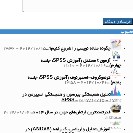
محبوب
چگونه مقاله نویسی را شروع کنیم؟...
2014/10/15 - 13:32
آزمون t مستقل (آموزش SPSS: جلسه
چهارم)...
2014/10/19 - 11:10
کولموگروف-اسمیرنوف (آموزش SPSS: جلسه
پنجم)...
2014/10/26 - 13:58
تحلیل همبستگی پیرسون و همبستگی اسپیرمن در
SPSS...
2017/10/15 - 17:23
قدرتمندترین ارتش‌های جهان در سال ۲۰۱۴...
2014/09/02
- 12:20
آموزش تحلیل واریانس یک راهه (ANOVA) در