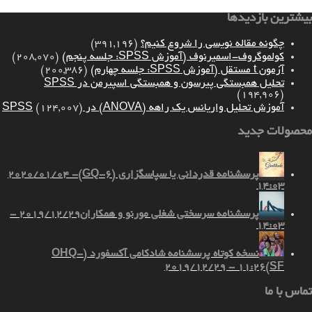
بیشترین بازدیدها
چگونه مقاله نویسی را شروع کنیم؟
(391,196)
کولموگروف-اسمیرنوف (آموزش SPSS: جلسه پنجم)
(208,070)
آزمون t مستقل (آموزش SPSS: جلسه چهارم)
(200,386)
تحلیل همبستگی پیرسون و همبستگی اسپیرمن در SPSS
(194,906)
آموزش تحلیل واریانس یک راهه (ANOVA) در SPSS
(124,007)
محصولات جدید
پرسشنامه قدردانی یا سپاسگزاری (GQ-6)
2020/01/04 -
14:03
پرسشنامه سرسختی شغلی مورنو و همکاران
2019/12/29 -
14:03
نسخه کوتاه پرسشنامه شادکامی آکسفورد (OHQ-
2019/12/29 - 11:26
SF)
تماس با ما