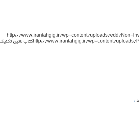
http://www.irantahgig.ir/wp-content/uploads/edd/Non-In
http://www.irantahgig.ir/wp-content/uploads/P
کتاب لاتین تکنیک
د
*