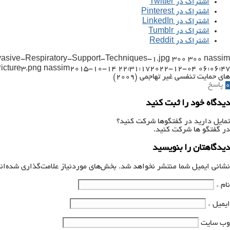
اشتراک در Twitter
اشتراک در Pinterest
اشتراک در LinkedIn
اشتراک در Tumblr
اشتراک در Reddit
vasive-Respiratory-Support-Techniques-1.jpg
300
300
nassim
icture3.png
nassim
2015-10-14 22:31:17
2022-12-04 06:06:47
های حمایت تنفسی غیر تهاجمی (۲۰۰۹)
0
پاسخ
دیدگاه خود را ثبت کنید
تمایل دارید در گفتگوها شرکت کنید؟
در گفتگو ها شرکت کنید.
دیدگاهتان را بنویسید
نشانی ایمیل شما منتشر نخواهد شد.
بخش‌های موردنیاز علامت‌گذاری شده‌ان
نام
*
ایمیل
*
وب‌ سایت