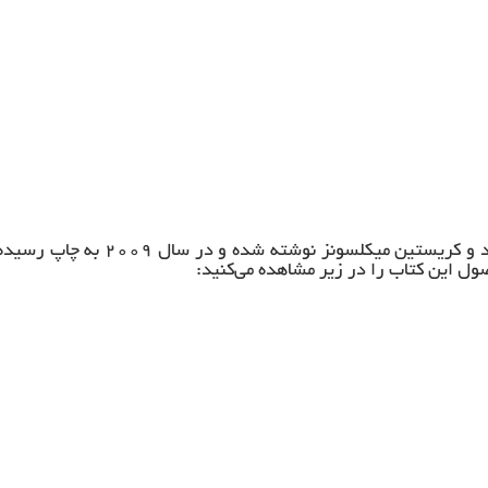
کتاب لاتین تکنیک های حمایت تنفسی غیر تهاجمی توسط گلندا اسموند و کریستین میکلسونز نوشته شده و در سال ۲۰۰۹ به چاپ ر