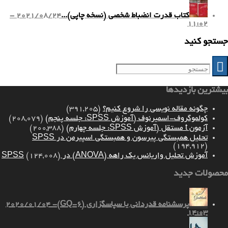
کتاب قدرت انضباط شخصی (نسخه چاپی)...
2021/08/24 -
11:02
جستجو کنید
بیشترین بازدیدها
چگونه مقاله نویسی را شروع کنیم؟
(391,205)
کولموگروف-اسمیرنوف (آموزش SPSS: جلسه پنجم)
(208,079)
آزمون t مستقل (آموزش SPSS: جلسه چهارم)
(200,388)
تحلیل همبستگی پیرسون و همبستگی اسپیرمن در SPSS
(194,912)
آموزش تحلیل واریانس یک راهه (ANOVA) در SPSS
(124,008)
محصولات جدید
پرسشنامه قدردانی یا سپاسگزاری (GQ-6)
2020/01/04 -
14:03