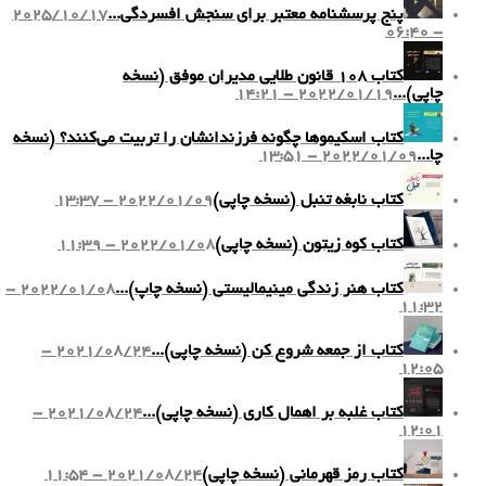
پنج پرسشنامه معتبر برای سنجش افسردگی...
2025/10/17
- 06:40
کتاب ۱۰۸ قانون طلایی مدیران موفق (نسخه
چاپی)...
2022/01/19 - 14:21
کتاب اسکیموها چگونه فرزندانشان را تربیت می‌کنند؟ (نسخه
چا...
2022/01/09 - 13:51
کتاب نابغه تنبل (نسخه چاپی)
2022/01/09 - 13:37
کتاب کوه زیتون (نسخه چاپی)
2022/01/08 - 11:39
کتاب هنر زندگی مینیمالیستی (نسخه چاپ)...
2022/01/08 -
11:32
کتاب از جمعه شروع کن (نسخه چاپی)...
2021/08/24 -
12:05
کتاب غلبه بر اهمال کاری (نسخه چاپی)...
2021/08/24 -
12:01
کتاب رمز قهرمانی (نسخه چاپی)
2021/08/24 - 11:54