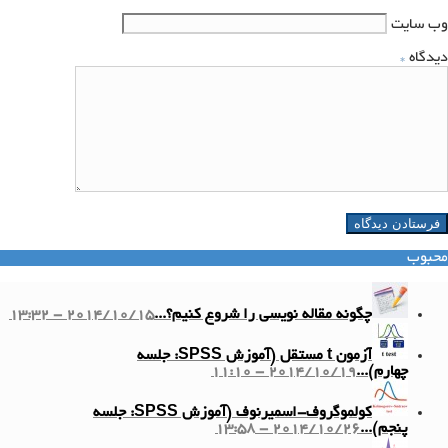
وب‌ سایت
دیدگاه
*
محبوب
چگونه مقاله نویسی را شروع کنیم؟...
2014/10/15 - 13:32
آزمون t مستقل (آموزش SPSS: جلسه
چهارم)...
2014/10/19 - 11:10
کولموگروف-اسمیرنوف (آموزش SPSS: جلسه
پنجم)...
2014/10/26 - 13:58