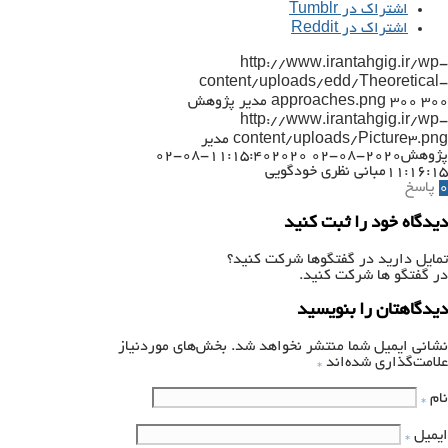
اشتراک در Tumblr
اشتراک در Reddit
http://www.irantahgig.ir/wp-
content/uploads/edd/Theoretical-
300
300
approaches.png
مدیر پژوهش
http://www.irantahgig.ir/wp-
content/uploads/Picture3.png
مدیر
پژوهش
2020-08-02 11:15:40
2020-08-02
11:16:15
مبانی نظری خودگویی
0
پاسخ
دیدگاه خود را ثبت کنید
تمایل دارید در گفتگوها شرکت کنید؟
در گفتگو ها شرکت کنید.
دیدگاهتان را بنویسید
نشانی ایمیل شما منتشر نخواهد شد.
بخش‌های موردنیاز
علامت‌گذاری شده‌اند
*
نام
*
ایمیل
*