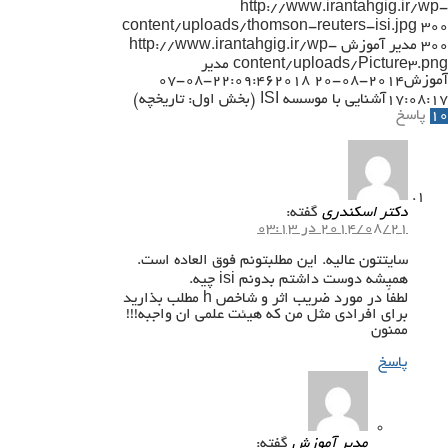
http://www.irantahgig.ir/wp-
content/uploads/thomson-reuters-isi.jpg
300
300
مدیر آموزش
http://www.irantahgig.ir/wp-
content/uploads/Picture3.png
مدیر
آموزش
2014-08-20 22:09:46
2018-08-07
17:08:17
آشنایی با موسسه ISI (بخش اول: تاریخچه)
10
پاسخ
دکتر اسکندری
گفته:
2014/08/21 در 03:13
سایتتون عالیه. این مطلبتونم فوق العاده است.
همیشه دوست داشتم بدونم isi چیه.
لطفاً در مورد ضریب اثر و شاخص h مطلب بذارید
برای افرادی مثل من که هیئت علمی ان واجبه!!!
ممنون
پاسخ
مدیر آموزش
گفته: