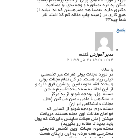
من در مورد isi های پولی از خیلیا پرسیدم بعضیا
میگن به درد نمیخوره و وجه بدی تو مصاحبه
دکتری داره. بعضیا هم مصرهستن که نه! نباید از
هیچ کاری در زمینه چاپ مقاله کم گذاشت. نظر
شما چیه؟؟؟
پاسخ
مدیر آموزش
گفته:
2015/01/04 در 21:59
با سلام
در مورد مجلات پولی نظرات غیر تخصصی
خیلی زیاد هست. در کل تمام مجلات پولی
هستند فقط نحوه تامین پولشون فرق داره و
از این لحاظ به سه دسته تقسیم میشن:
دسته اول: بودجه شونو از یه مرکز
دانشگاهی یا علمی تامین می کنن (مثل
مجلات دانشگاهی ایران)
دسته دوم: بودجه شونو از کسایی که
خواهان مقالات اون مجله هستند دریافت
میکنن (مثل مجلات ساینس دایرکت که پول
باید بدید تا مقاله رو بگیرید)
دسته سوم: مجلات اوپن اکسس که یعنی
دسترسی همه مردم به اون رایگان هست