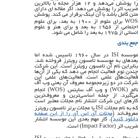
را پوشش می‌دهد و ۱۲ هزار مجله با بالاترین
ضریب اثر را پوشش می دهد. اگر مقاله ای دارای
متن کامل باشد با آن لینک برقرار می کند. پوشش
WOS
برای علوم از ۱۹۰۰ به بعد، برای علوم
اجتماعی از ۱۹۵۶ به بعد و برای هنر و علوم
انسانی از ۱۹۷۵ به بعد را شامل می شود.
جمع بندی
ISI
وسسه
در سال ۱۹۶۰ تاسیس شده اما
بعدهای به موسسه تامسون رویترز فروخته شد.
بنابراین نام آن تامسون رویترز است. این شرکت
چندن نوع فعالیت انجام می دهد که یکی از آن‌ها
فعالیت‌های علمی است. فعالیت‌های علمی این
شرکت در دو زیرمجموعه معروف آن یعنی وب آف
(WOS)
(WOK)
الج
و وب آف ساینس
انجام
می‌گیرد. از جمله اساسی‌ترین و معروف‌ترین
کارهای این شرکت انتشار نام مجلات معتبر است
ISI
ه به نام مجلات
یا مجلات برتر تامسون رویترز
معروف‌اند (
مجلات آی اس آی را از این صفحه
انلود کنید
). کار مهم بعدی این موسسه انتشار
(Impact Factor)
ضریب اثر
است.
ISI