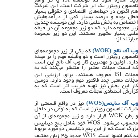
باید اشاره شود که موسسه
یا در واقع
تامسون رویترز یک ابر شرکت است. این شرکت
هم اکنون در حیطه‌های اقتصادی و حقوقی بسیار
فعال بوده و درصد بسیار کمی از درآمدهایش
اختصاص به بخش علمی دارد. این موسسه چندین
زیر مجموعه دارد که دو زیر مجموعه آن در حیطه
علمی بسیار مشهور هستند. این دو زیر مجموعه
عبارتند از:
(WOK)
وب آف نالج
که یکی از زیر مجموعه‌های
تامسون رویترز است و دو وظیفه مهم را بر عهده
دارد. اولین و مهمترین کار وب آف نالج این است
که لیست مجلات معتبر را منتشر می‌کند که به
ISI
مجلات
معروف هستند. برای ارزیابی این
مجلات معتبر چند فاکتور مهم وجود دارد. دومین
کار این بخش نیز تهیه ضریب اثر است که به
گزارش استنادی مجلات معروف است.
(WOS)
ب آف ساینس
نیز در واقع قسمتی از
شرکت تامسون رویترز است که به نوعی در داخل
WOK
 بطن
قرار دارد و زیر مجموعه‌ای از آن
WOS
محسوب می‌شود.
خود شامل پنج دیتابیس
بزرگ است که از این پنج دیتابیس دو مورد مربوط
WOS
ه کنفرانسها است.
حدود ۴۵ زبان مختلف