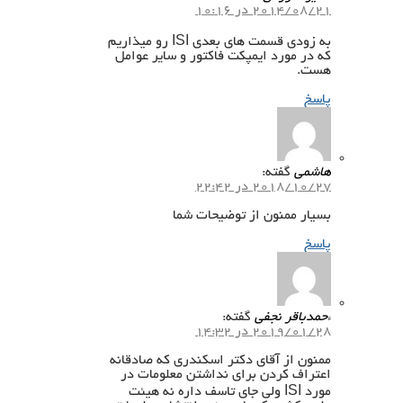
2014/08/21 در 10:16
به زودی قسمت های بعدی ISI رو میذاریم
که در مورد ایمپکت فاکتور و سایر عوامل
هست.
پاسخ
هاشمی
گفته:
2018/10/27 در 22:42
بسیار ممنون از توضیحات شما
پاسخ
ءحمدباقر نجفی
گفته:
2019/01/28 در 14:32
ممنون از آقای دکتر اسکندری که صادقانه
اعتراف کردن برای نداشتن معلومات در
مورد ISI ولی جای تاسف داره نه هیئت