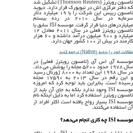
(Thomson Reuters)
تامسون رویترز
تشکیل شد
که دفتر مرکزی اش در نیویورک قرار دارد. دیوید
تامسون رییس این شرکت را با ۱۹ میلیارد دلار
سرمایه در سال ۲۰۱۰ در رده بیستم
میلیاردرهای دنیا قرار گرفت. موسسه ISI سابق یا
تامسون رویترز فعلی در سال ۲۰۱۱ معادل ۱۲
میلیارد و ۹۰۰ میلیون درآمد داشته و ۶۰ هزار
کارمند در بیش از ۱۰۰ کشور جهان دارد.
مقالات خود را نیتیو (Native) ترجمه کنید
موسسه آی اس آی (تامسون رویترز فعلی) در
سال ۱۹۷۸ حدود ۵۲۰۰ مجله را پوشش می داد.
در سال ۱۹۹۸ این تعداد به ۸۰۰۰ ژورنال رسید
و این رقم در سال ۲۰۱۳ به ۱۷۵۹۰ مجله
رسیده است. بنابراین باید توجه کرد که امروزه
ISI
وسسه
وجود ندارد بلکه به جای آن باید از
تامسون رویترز استفاده کرد اما به دلیل اینکه نام
ISI
موسسه
بسیار رواج یافته است اکثر افراد از
آن استفاده می‌کنند.
ISI
موسسه
چه کاری انجام می‌دهد؟
ISI