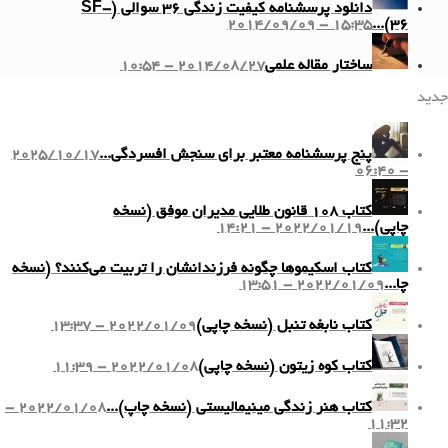
دانلود پرسشنامه کیفیت زندگی ۳۶ سوالی (SF-
2014/09/09 - 15:35
36)...
ساختار مقاله علمی
2014/08/27 - 10:54
جدید
پنج پرسشنامه معتبر برای سنجش افسردگی...
2025/10/17
- 06:40
کتاب ۱۰۸ قانون طلایی مدیران موفق (نسخه
چاپی)...
2022/01/19 - 14:21
کتاب اسکیموها چگونه فرزندانشان را تربیت می‌کنند؟ (نسخه
چا...
2022/01/09 - 13:51
کتاب نابغه تنبل (نسخه چاپی)
2022/01/09 - 13:37
کتاب کوه زیتون (نسخه چاپی)
2022/01/08 - 11:39
کتاب هنر زندگی مینیمالیستی (نسخه چاپ)...
2022/01/08 -
11:32