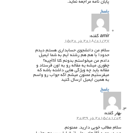
پایان نامه مراجعه نماید.
پاسخ
amir
گفته:
2018/01/27 در 15:20
سلام من دانشجوی حسابداری هستم دیدم
حدودا با هم هم رشته ایم به شما ایمیل
دادم من میخواستم بدونم کلا isiچیه؟
چطوری میشه یه مقاله رو به اون فرستاد و
مقاله باید چه ویژگی هایی داشته باشه که
میفرستیم ممنون میشم اگه جواب رو واسم
به همین ایمیل ارسال کنید
پاسخ
بهار
گفته:
2015/01/04 در 20:39
سلام مطالب خوبی دارید. ممنونم.