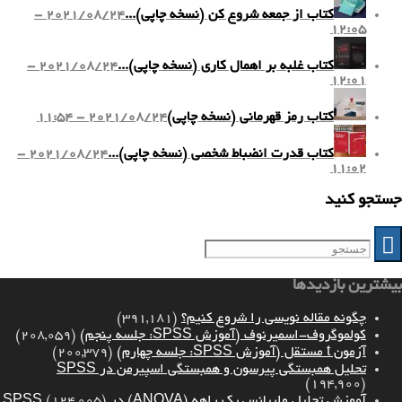
کتاب از جمعه شروع کن (نسخه چاپی)...
2021/08/24 -
12:05
کتاب غلبه بر اهمال کاری (نسخه چاپی)...
2021/08/24 -
12:01
کتاب رمز قهرمانی (نسخه چاپی)
2021/08/24 - 11:54
کتاب قدرت انضباط شخصی (نسخه چاپی)...
2021/08/24 -
11:02
جستجو کنید
بیشترین بازدیدها
چگونه مقاله نویسی را شروع کنیم؟
(391,181)
کولموگروف-اسمیرنوف (آموزش SPSS: جلسه پنجم)
(208,059)
آزمون t مستقل (آموزش SPSS: جلسه چهارم)
(200,379)
تحلیل همبستگی پیرسون و همبستگی اسپیرمن در SPSS
(194,900)
آموزش تحلیل واریانس یک راهه (ANOVA) در SPSS
(124,005)