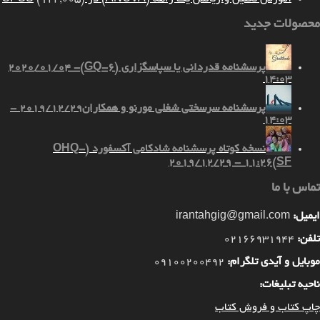
محصولات جدید
پرسشنامه قدردانی یا سپاسگزاری (GQ-6)
2020/01/04 -
14:03
پرسشنامه سرسختی شغلی مورنو و همکاران
2019/12/29 -
14:03
نسخه کوتاه پرسشنامه شادکامی آکسفورد (OHQ-
2019/12/29 - 11:26
SF)
تماس با ما
ایمیل:
irantahgig@gmail.com
تلفن:
02166931944
موبایل و آیدی تلگرام:
09100200492
ناحیه تبلیغات:
چاپ کتاب و فروش کتاب