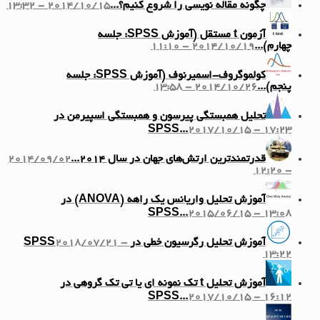
چگونه مقاله نویسی را شروع کنیم؟...
2014/10/15 - 13:32
آزمون t مستقل (آموزش SPSS: جلسه
چهارم)...
2014/10/19 - 11:10
کولموگروف-اسمیرنوف (آموزش SPSS: جلسه
پنجم)...
2014/10/26 - 13:58
تحلیل همبستگی پیرسون و همبستگی اسپیرمن در
SPSS...
2017/10/15 - 17:23
قدرتمندترین ارتش‌های جهان در سال ۲۰۱۴...
2014/09/02
- 12:20
آموزش تحلیل واریانس یک راهه (ANOVA) در
SPSS...
2015/06/15 - 13:08
آموزش تحلیل رگرسیون خطی در SPSS
2018/07/21 -
13:22
آموزش تحلیل t تک نمونه ای یا تی تک گروهی در
SPSS...
2017/10/15 - 16:12