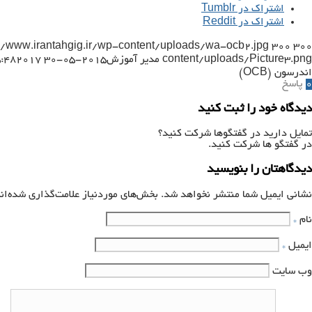
اشتراک در Tumblr
اشتراک در Reddit
://www.irantahgig.ir/wp-content/uploads/wa-ocb2.jpg
300
300
content/uploads/Picture3.png
مدیر آموزش
2015-05-30 15:55:48
2017-11-30 12:59:30
اندرسون (OCB)
0
پاسخ
دیدگاه خود را ثبت کنید
تمایل دارید در گفتگوها شرکت کنید؟
در گفتگو ها شرکت کنید.
دیدگاهتان را بنویسید
نشانی ایمیل شما منتشر نخواهد شد.
بخش‌های موردنیاز علامت‌گذاری شده‌ان
نام
*
ایمیل
*
وب‌ سایت