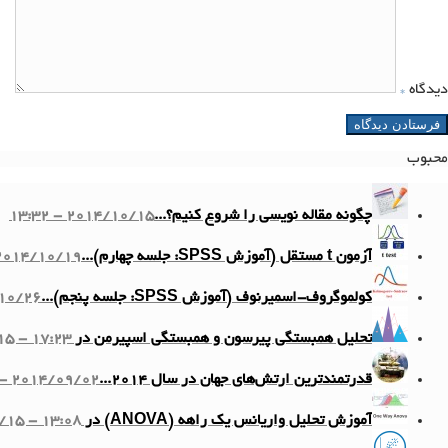
دیدگاه
*
محبوب
چگونه مقاله نویسی را شروع کنیم؟...
2014/10/15 - 13:32
آزمون t مستقل (آموزش SPSS: جلسه چهارم)...
014/10/19 - 11:10
کولموگروف-اسمیرنوف (آموزش SPSS: جلسه پنجم)...
6 - 13:58
تحلیل همبستگی پیرسون و همبستگی اسپیرمن در SPSS...
5 - 17:23
قدرتمندترین ارتش‌های جهان در سال ۲۰۱۴...
2014/09/02 - 12:20
آموزش تحلیل واریانس یک راهه (ANOVA) در SPSS...
/15 - 13:08