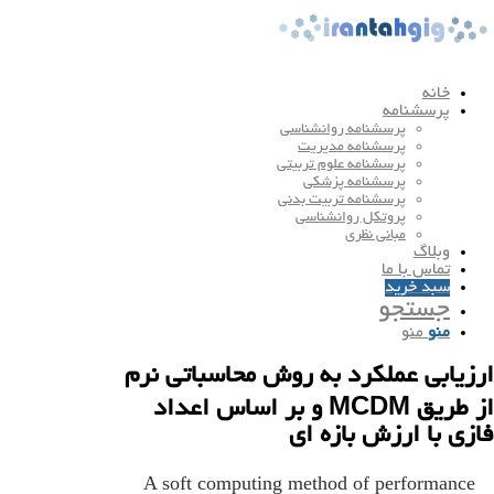
خانه
پرسشنامه
پرسشنامه روانشناسی
پرسشنامه مدیریت
پرسشنامه علوم تربیتی
پرسشنامه پزشکی
پرسشنامه تربیت بدنی
پروتکل روانشناسی
مبانی نظری
وبلاگ
تماس با ما
سبد خرید
جستجو
منو
منو
ارزیابی عملکرد به روش محاسباتی نرم
از طریق MCDM و بر اساس اعداد
فازی با ارزش بازه ای
A soft computing method of performance