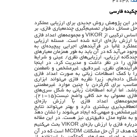
کد:
۴۰۰۳۸
چکیده فارسی
در این پژوهش روش جدیدی برای ارزیابی عملکرد
حل مسائل دشوار تصمیم‌گیری چندمعیاری فازی، بر
اساس ترکیبی از VIKOR و مجموعه‌های اعداد فازی
با ارزش بازه‌ای ارائه شده است. مسئله ارزیابی
عملکرد غالباً در فرآیندهای اجرایی پیچیده‌ای به
وجود می‌آید که در آن باید به طور همزمان معیارهای
چندگانه ارزیابی، ارزیابی‌های نظری/ عینی و شرایط
فازی را در نظر داشت و مدیریت کرد. در اینجا
فرآیندهای نظری، غیردقیق، غیرمشخص و نامطمئن
را با کمک اصطلاحات زبانی به صورت اعداد فازی
شکل داده‌ایم، زیرا نظریه فازی می‌تواند ابزاری
مناسب برای کارکردن با چنین موارد غیرمطمئنی
باشد. اما ارائه اصطلاحات زبانی به شکل سری‌های
فازی معمولی به حد کافی واضح نیست(۱۵-۲۱).
مجموعه‌های اعداد فازی با ارزش بازه‌ای
انعطاف‌پذیری بیشتری دارد و بهتر می‌تواند نتایج
غیرمشخص و مبهمی که ایجاد می‌شوند را نشان دهد
و به علاوه مدل دقیق‌تری نیز هست. در این مقاله
درباره فازی با ارزش بازه‌ای VIKOR بحث می‌کنیم
که هدف از آن حل مشکلات MCDM است که در آن