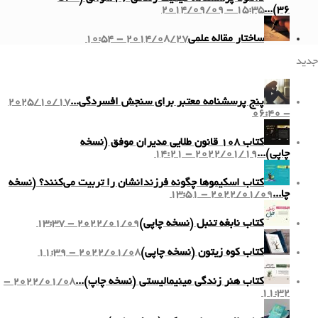
2014/09/09 - 15:35
36)...
ساختار مقاله علمی
2014/08/27 - 10:54
جدید
پنج پرسشنامه معتبر برای سنجش افسردگی...
2025/10/17
- 06:40
کتاب ۱۰۸ قانون طلایی مدیران موفق (نسخه
چاپی)...
2022/01/19 - 14:21
کتاب اسکیموها چگونه فرزندانشان را تربیت می‌کنند؟ (نسخه
چا...
2022/01/09 - 13:51
کتاب نابغه تنبل (نسخه چاپی)
2022/01/09 - 13:37
کتاب کوه زیتون (نسخه چاپی)
2022/01/08 - 11:39
کتاب هنر زندگی مینیمالیستی (نسخه چاپ)...
2022/01/08 -
11:32