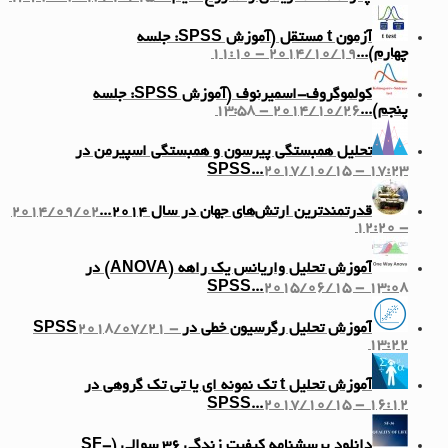
آزمون t مستقل (آموزش SPSS: جلسه
چهارم)...
2014/10/19 - 11:10
کولموگروف-اسمیرنوف (آموزش SPSS: جلسه
پنجم)...
2014/10/26 - 13:58
تحلیل همبستگی پیرسون و همبستگی اسپیرمن در
SPSS...
2017/10/15 - 17:23
قدرتمندترین ارتش‌های جهان در سال ۲۰۱۴...
2014/09/02
- 12:20
آموزش تحلیل واریانس یک راهه (ANOVA) در
SPSS...
2015/06/15 - 13:08
آموزش تحلیل رگرسیون خطی در SPSS
2018/07/21 -
13:22
آموزش تحلیل t تک نمونه ای یا تی تک گروهی در
SPSS...
2017/10/15 - 16:12
دانلود پرسشنامه کیفیت زندگی ۳۶ سوالی (SF-