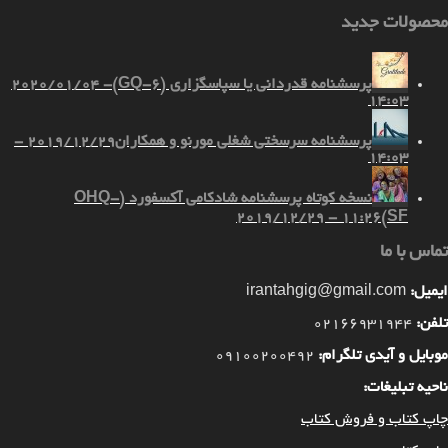
محصولات جدید
پرسشنامه قدردانی یا سپاسگزاری (GQ-6)
2020/01/04 -
14:03
پرسشنامه سرسختی شغلی مورنو و همکاران
2019/12/29 -
14:03
نسخه کوتاه پرسشنامه شادکامی آکسفورد (OHQ-
2019/12/29 - 11:26
SF)
تماس با ما
ایمیل:
irantahgig@gmail.com
تلفن:
02166931944
موبایل و آیدی تلگرام:
09100200492
ناحیه تبلیغات:
چاپ کتاب و فروش کتاب