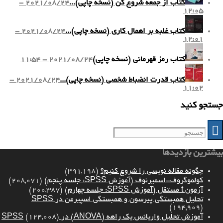
کتاب از جمعه شروع کن (نسخه چاپی)...
2021/08/24 -
12:05
کتاب غلبه بر اهمال کاری (نسخه چاپی)...
2021/08/24 -
12:01
کتاب رمز قهرمانی (نسخه چاپی)
2021/08/24 - 11:54
کتاب قدرت انضباط شخصی (نسخه چاپی)...
2021/08/24 -
11:02
جستجو کنید
بیشترین بازدیدها
چگونه مقاله نویسی را شروع کنیم؟
(391,198)
کولموگروف-اسمیرنوف (آموزش SPSS: جلسه پنجم)
(208,071)
آزمون t مستقل (آموزش SPSS: جلسه چهارم)
(200,387)
تحلیل همبستگی پیرسون و همبستگی اسپیرمن در SPSS
(194,909)
آموزش تحلیل واریانس یک راهه (ANOVA) در SPSS
(124,008)