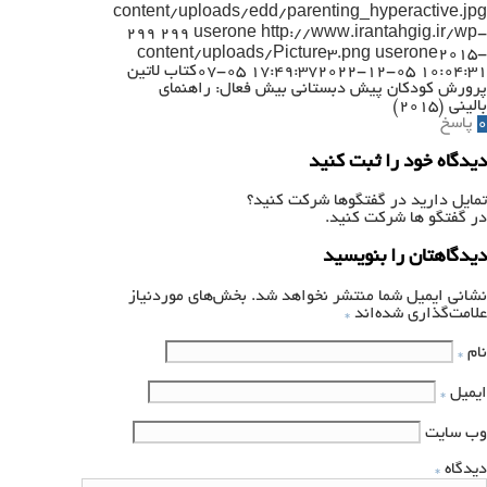
content/uploads/edd/parenting_hyperactive.jpg
299
299
userone
http://www.irantahgig.ir/wp-
content/uploads/Picture3.png
userone
2015-
2022-12-05 10:04:31
07-05 17:49:37
کتاب لاتین
پرورش کودکان پیش دبستانی بیش فعال: راهنمای
بالینی (۲۰۱۵)
0
پاسخ
دیدگاه خود را ثبت کنید
تمایل دارید در گفتگوها شرکت کنید؟
در گفتگو ها شرکت کنید.
دیدگاهتان را بنویسید
نشانی ایمیل شما منتشر نخواهد شد.
بخش‌های موردنیاز
علامت‌گذاری شده‌اند
*
نام
*
ایمیل
*
وب‌ سایت
دیدگاه
*