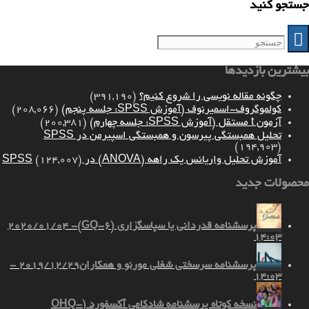
جستجو کنید
بیشترین بازدیدها
چگونه مقاله نویسی را شروع کنیم؟
(391,190)
کولموگروف-اسمیرنوف (آموزش SPSS: جلسه پنجم)
(208,066)
آزمون t مستقل (آموزش SPSS: جلسه چهارم)
(200,381)
تحلیل همبستگی پیرسون و همبستگی اسپیرمن در SPSS
(194,903)
آموزش تحلیل واریانس یک راهه (ANOVA) در SPSS
(124,007)
محصولات جدید
پرسشنامه قدردانی یا سپاسگزاری (GQ-6)
2020/01/04 -
14:03
پرسشنامه سرسختی شغلی مورنو و همکاران
2019/12/29 -
14:03
نسخه کوتاه پرسشنامه شادکامی آکسفورد (OHQ-