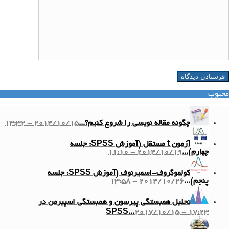
محبوب
چگونه مقاله نویسی را شروع کنیم؟...
2014/10/15 - 13:32
آزمون t مستقل (آموزش SPSS: جلسه
چهارم)...
2014/10/19 - 11:10
کولموگروف-اسمیرنوف (آموزش SPSS: جلسه
پنجم)...
2014/10/26 - 13:58
تحلیل همبستگی پیرسون و همبستگی اسپیرمن در
SPSS...
2017/10/15 - 17:23