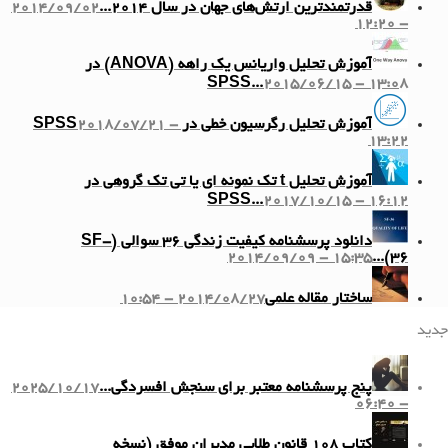
قدرتمندترین ارتش‌های جهان در سال ۲۰۱۴...
2014/09/02
- 12:20
آموزش تحلیل واریانس یک راهه (ANOVA) در
SPSS...
2015/06/15 - 13:08
آموزش تحلیل رگرسیون خطی در SPSS
2018/07/21 -
13:22
آموزش تحلیل t تک نمونه ای یا تی تک گروهی در
SPSS...
2017/10/15 - 16:12
دانلود پرسشنامه کیفیت زندگی ۳۶ سوالی (SF-
2014/09/09 - 15:35
36)...
ساختار مقاله علمی
2014/08/27 - 10:54
جدید
پنج پرسشنامه معتبر برای سنجش افسردگی...
2025/10/17
- 06:40
کتاب ۱۰۸ قانون طلایی مدیران موفق (نسخه