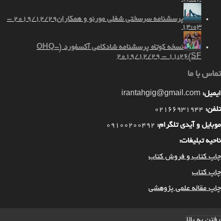
پرسشنامه سرسختی شغلی مورنو و همکاران
2019/12/29 -
14:03
نسخه کوتاه پرسشنامه شادکامی آکسفورد (OHQ-
2019/12/29 - 11:26
SF)
تماس با ما
ایمیل:
irantahgig@gmail.com
تلفن:
02166931944
موبایل و آیدی تلگرام:
09100200492
ناحیه تبلیغات:
چاپ کتاب و فروش کتاب
چاپ کتاب
چاپ مقاله علمی پژوهشی
رفتن به بالا