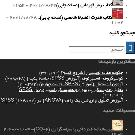
کتاب رمز قهرمانی (نسخه چاپی)
2021/08/24 - 11:54
کتاب قدرت انضباط شخصی (نسخه چاپی)...
2021/08/24 -
11:02
جستجو کنید
بیشترین بازدیدها
چگونه مقاله نویسی را شروع کنیم؟
(391,192)
کولموگروف-اسمیرنوف (آموزش SPSS: جلسه پنجم)
(208,068)
آزمون t مستقل (آموزش SPSS: جلسه چهارم)
(200,382)
تحلیل همبستگی پیرسون و همبستگی اسپیرمن در SPSS
(194,903)
آموزش تحلیل واریانس یک راهه (ANOVA) در SPSS
(124,007)
محصولات جدید
پرسشنامه قدردانی یا سپاسگزاری (GQ-6)
2020/01/04 -
14:03