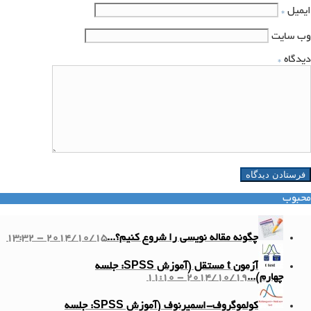
ایمیل
*
وب‌ سایت
دیدگاه
*
محبوب
چگونه مقاله نویسی را شروع کنیم؟...
2014/10/15 - 13:32
آزمون t مستقل (آموزش SPSS: جلسه
چهارم)...
2014/10/19 - 11:10
کولموگروف-اسمیرنوف (آموزش SPSS: جلسه