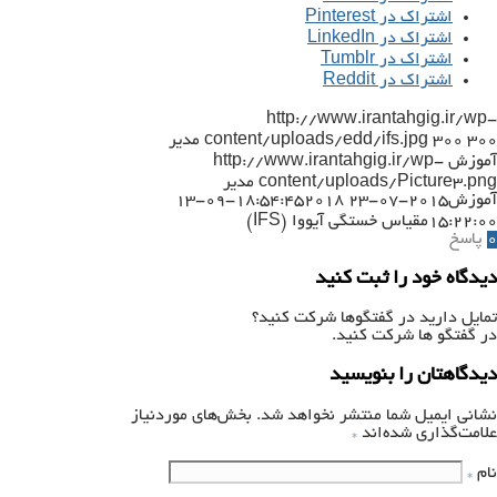
اشتراک در Pinterest
اشتراک در LinkedIn
اشتراک در Tumblr
اشتراک در Reddit
http://www.irantahgig.ir/wp-
300
300
content/uploads/edd/ifs.jpg
مدیر
آموزش
http://www.irantahgig.ir/wp-
content/uploads/Picture3.png
مدیر
آموزش
2015-07-23 18:54:45
2018-09-13
15:22:00
مقیاس خستگی آیووا (IFS)
0
پاسخ
دیدگاه خود را ثبت کنید
تمایل دارید در گفتگوها شرکت کنید؟
در گفتگو ها شرکت کنید.
دیدگاهتان را بنویسید
نشانی ایمیل شما منتشر نخواهد شد.
بخش‌های موردنیاز
علامت‌گذاری شده‌اند
*
نام
*