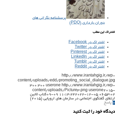
پرسشنامه نگرانی های
دوران بارداری (PDQ)
اشتراک این مطلب
اشتراک در Facebook
اشتراک در Twitter
اشتراک در Pinterest
اشتراک در LinkedIn
اشتراک در Tumblr
اشتراک در Reddit
http://www.irantahgig.ir/wp-
content/uploads/edd/promoting_social_dialogue.jpg
300
300
userone
http://www.irantahgig.ir/wp-
content/uploads/Picture3.png
userone
2015-
2022-12-05 06:53:02
09-09 11:14:24
کتاب لاتین
ارتقای گفتگوی اجتماعی در سازمان های اروپایی (۲۰۱۵)
0
پاسخ
دیدگاه خود را ثبت کنید