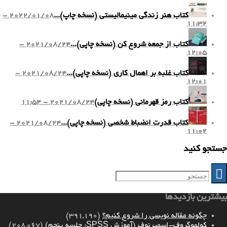
کتاب هنر زندگی مینیمالیستی (نسخه چاپ)...
2022/01/08 -
11:32
کتاب از جمعه شروع کن (نسخه چاپی)...
2021/08/24 -
12:05
کتاب غلبه بر اهمال کاری (نسخه چاپی)...
2021/08/24 -
12:01
کتاب رمز قهرمانی (نسخه چاپی)
2021/08/24 - 11:54
کتاب قدرت انضباط شخصی (نسخه چاپی)...
2021/08/24 -
11:02
جستجو کنید
بیشترین بازدیدها
چگونه مقاله نویسی را شروع کنیم؟
(391,190)
کولموگروف-اسمیرنوف (آموزش SPSS: جلسه پنجم)
(208,067)