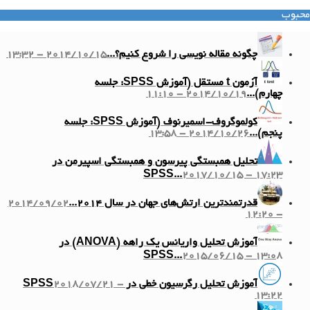
محبوب
چگونه مقاله نویسی را شروع کنیم؟...
2014/10/15 - 13:32
آزمون t مستقل (آموزش SPSS: جلسه
چهارم)...
2014/10/19 - 11:10
کولموگروف-اسمیرنوف (آموزش SPSS: جلسه
پنجم)...
2014/10/26 - 13:58
تحلیل همبستگی پیرسون و همبستگی اسپیرمن در
SPSS...
2017/10/15 - 17:23
قدرتمندترین ارتش‌های جهان در سال ۲۰۱۴...
2014/09/02
- 12:20
آموزش تحلیل واریانس یک راهه (ANOVA) در
SPSS...
2015/06/15 - 13:08
آموزش تحلیل رگرسیون خطی در SPSS
2018/07/21 -
13:22