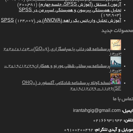
آزمون t مستقل (آموزش SPSS: جلسه چهارم)
(200,381)
تحلیل همبستگی پیرسون و همبستگی اسپیرمن در SPSS
(194,903)
آموزش تحلیل واریانس یک راهه (ANOVA) در SPSS
(124,007)
محصولات جدید
پرسشنامه قدردانی یا سپاسگزاری (GQ-6)
2020/01/04 -
14:03
پرسشنامه سرسختی شغلی مورنو و همکاران
2019/12/29 -
14:03
نسخه کوتاه پرسشنامه شادکامی آکسفورد (OHQ-
2019/12/29 - 11:26
SF)
تماس با ما
ایمیل:
irantahgig@gmail.com
تلفن:
02166931944
موبایل و آیدی تلگرام:
09100200492