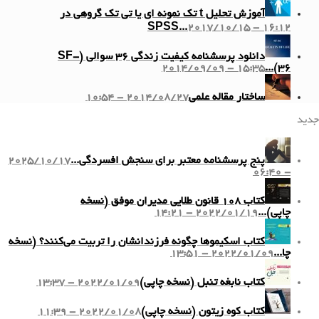
آموزش تحلیل t تک نمونه ای یا تی تک گروهی در
SPSS...
2017/10/15 - 16:12
دانلود پرسشنامه کیفیت زندگی ۳۶ سوالی (SF-
2014/09/09 - 15:35
36)...
ساختار مقاله علمی
2014/08/27 - 10:54
جدید
پنج پرسشنامه معتبر برای سنجش افسردگی...
2025/10/17
- 06:40
کتاب ۱۰۸ قانون طلایی مدیران موفق (نسخه
چاپی)...
2022/01/19 - 14:21
کتاب اسکیموها چگونه فرزندانشان را تربیت می‌کنند؟ (نسخه
چا...
2022/01/09 - 13:51
کتاب نابغه تنبل (نسخه چاپی)
2022/01/09 - 13:37
کتاب کوه زیتون (نسخه چاپی)
2022/01/08 - 11:39