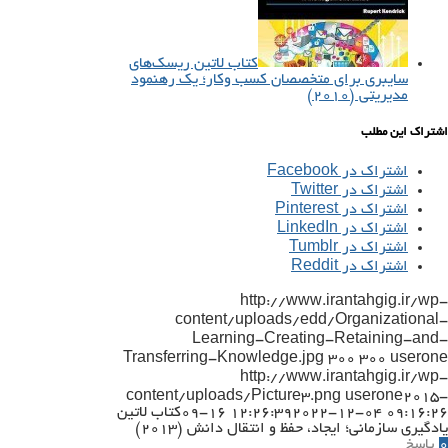
کتاب لاتین ریسک‌های
سایبری برای متخصصان کسب‌ و‌کار؛ یک رهنمود
مدیریتی (۲۰۱۰)
اشتراک این مطلب
اشتراک در Facebook
اشتراک در Twitter
اشتراک در Pinterest
اشتراک در LinkedIn
اشتراک در Tumblr
اشتراک در Reddit
http://www.irantahgig.ir/wp-
content/uploads/edd/Organizational-
Learning-Creating-Retaining-and-
Transferring-Knowledge.jpg
300
300
userone
http://www.irantahgig.ir/wp-
content/uploads/Picture3.png
userone
2015-
2022-12-04 09:16:26
09-16 12:26:39
کتاب لاتین
یادگیری سازمانی؛ ایجاد، حفظ و انتقال دانش (۲۰۱۳)
0
پاسخ