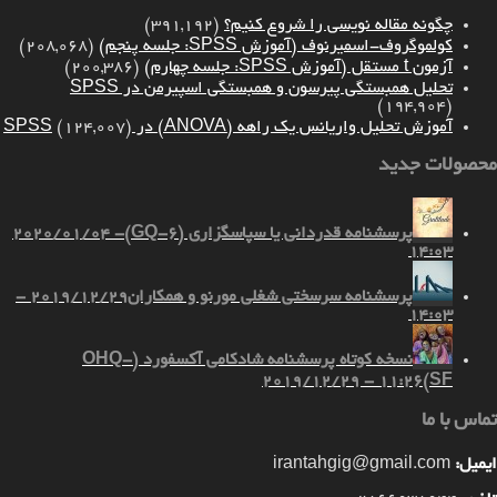
چگونه مقاله نویسی را شروع کنیم؟
(391,192)
کولموگروف-اسمیرنوف (آموزش SPSS: جلسه پنجم)
(208,068)
آزمون t مستقل (آموزش SPSS: جلسه چهارم)
(200,386)
تحلیل همبستگی پیرسون و همبستگی اسپیرمن در SPSS
(194,904)
آموزش تحلیل واریانس یک راهه (ANOVA) در SPSS
(124,007)
محصولات جدید
پرسشنامه قدردانی یا سپاسگزاری (GQ-6)
2020/01/04 -
14:03
پرسشنامه سرسختی شغلی مورنو و همکاران
2019/12/29 -
14:03
نسخه کوتاه پرسشنامه شادکامی آکسفورد (OHQ-
2019/12/29 - 11:26
SF)
تماس با ما
ایمیل:
irantahgig@gmail.com