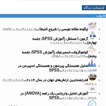
محبوب
چگونه مقاله نویسی را شروع کنیم؟...
2014/10/15 - 13:32
آزمون t مستقل (آموزش SPSS: جلسه
چهارم)...
2014/10/19 - 11:10
کولموگروف-اسمیرنوف (آموزش SPSS: جلسه
پنجم)...
2014/10/26 - 13:58
تحلیل همبستگی پیرسون و همبستگی اسپیرمن در
SPSS...
2017/10/15 - 17:23
قدرتمندترین ارتش‌های جهان در سال ۲۰۱۴...
2014/09/02
- 12:20
آموزش تحلیل واریانس یک راهه (ANOVA) در
SPSS...
2015/06/15 - 13:08