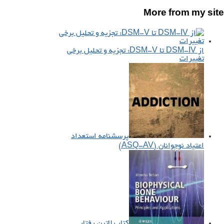
More from my site
از DSM-IV تا DSM-V: تجزیه و تحلیل برخی
تغییرات
پرسشنامه استعداد
اعتیاد نوجوانان (ASQ-AV)
کتاب لاتین رفتار