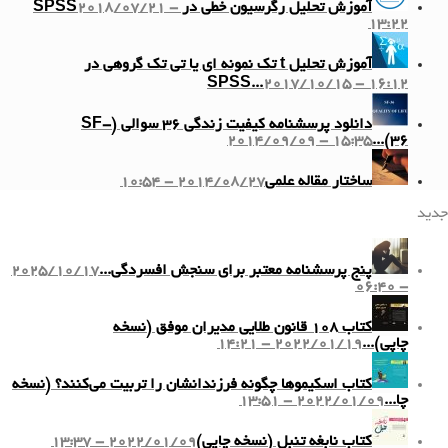
آموزش تحلیل رگرسیون خطی در SPSS
2018/07/21 -
13:22
آموزش تحلیل t تک نمونه ای یا تی تک گروهی در
SPSS...
2017/10/15 - 16:12
دانلود پرسشنامه کیفیت زندگی ۳۶ سوالی (SF-
2014/09/09 - 15:35
36)...
ساختار مقاله علمی
2014/08/27 - 10:54
جدید
پنج پرسشنامه معتبر برای سنجش افسردگی...
2025/10/17
- 06:40
کتاب ۱۰۸ قانون طلایی مدیران موفق (نسخه
چاپی)...
2022/01/19 - 14:21
کتاب اسکیموها چگونه فرزندانشان را تربیت می‌کنند؟ (نسخه
چا...
2022/01/09 - 13:51
کتاب نابغه تنبل (نسخه چاپی)
2022/01/09 - 13:37