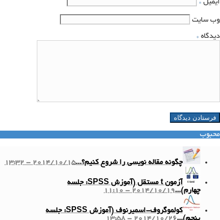
ایمیل
*
وب‌ سایت
دیدگاه
*
محبوب
چگونه مقاله نویسی را شروع کنیم؟...
2014/10/15 - 13:32
آزمون t مستقل (آموزش SPSS: جلسه
چهارم)...
2014/10/19 - 11:10
کولموگروف-اسمیرنوف (آموزش SPSS: جلسه
پنجم)...
2014/10/26 - 13:58