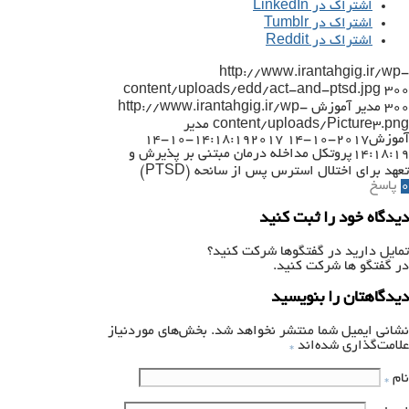
اشتراک در LinkedIn
اشتراک در Tumblr
اشتراک در Reddit
http://www.irantahgig.ir/wp-
content/uploads/edd/act-and-ptsd.jpg
300
300
مدیر آموزش
http://www.irantahgig.ir/wp-
content/uploads/Picture3.png
مدیر
آموزش
2017-10-14 14:18:19
2017-10-14
14:18:19
پروتکل مداخله درمان مبتنی بر پذیرش و
تعهد برای اختلال استرس پس از سانحه (PTSD)
0
پاسخ
دیدگاه خود را ثبت کنید
تمایل دارید در گفتگوها شرکت کنید؟
در گفتگو ها شرکت کنید.
دیدگاهتان را بنویسید
نشانی ایمیل شما منتشر نخواهد شد.
بخش‌های موردنیاز
علامت‌گذاری شده‌اند
*
نام
*