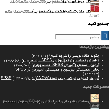
کتاب رمز قهرمانی (نسخه چاپی)
2021/08/24 - 11:54
کتاب قدرت انضباط شخصی (نسخه چاپی)...
2021/08/24 -
11:02
جستجو کنید
بیشترین بازدیدها
چگونه مقاله نویسی را شروع کنیم؟
(391,190)
کولموگروف-اسمیرنوف (آموزش SPSS: جلسه پنجم)
(208,068)
آزمون t مستقل (آموزش SPSS: جلسه چهارم)
(200,381)
تحلیل همبستگی پیرسون و همبستگی اسپیرمن در SPSS
(194,903)
آموزش تحلیل واریانس یک راهه (ANOVA) در SPSS
(124,007)
محصولات جدید
پرسشنامه قدردانی یا سپاسگزاری (GQ-6)
2020/01/04 -
14:03