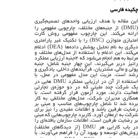
چکیده فارسی
این مقاله با هدف ارزیابی واحدهای تصمیم‌گیری
(DMU)
از جنبه‌های مختلف، چارچوبی مفهومی را
ارائه می‌کند. این چارچوب مفهومی روش کارت
(BSC)
امتیازی متوازن
را با تکنیک غیر پارامتری
(DEA)
یگری به نام تحلیل پوشش داده‌ها
ادغام
می‌کند. این ادغام با استفاده از مدل‌های مختلف و
مرتبط به هم انجام می‌شود که ۴جنبه ارزیابی عملکرد
رانیز دربر می‌گیرند، این چهار جنبه شامل: جنبه
پولی و مالی، مشتریان، فرآیند‌های داخلی، یادگیری و
رشد است. مزیت این مدل مفهومی در عمل، با
DMU
استفاده از آن در ارزیابی عملکرد
هایی در
یک شرکت چند ملیتی که در دو حوزه‌ی تجارتی
فعالیت دارند، مورد آزمون قرار گرفته است. با
همکاری مدیران شرکت، مدل‌های مختلفی به کار
برده شد تا شامل چارچوب‌های مناسب و مبنی بر
رضایت طرفین باشد و اطلاعات مفیدی را نیز برای
شرکت به ارمغان آورد. کاربرد چارچوب‌هایی که مبنی
بر رضایت طرفین است، اطلاعات سازمان یافته‌ای را
DMU
ر باب کارایی هر
(از دیدگاهای مختلف)
روش‌های توسعه و بهبود آن را فراهم می‌آورند. با