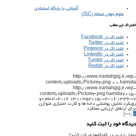
آشنایی با پایگاه استنادی
علوم جهان اسلام (ISC)
اشتراک این مطلب
اشتراک در Facebook
اشتراک در Twitter
اشتراک در Pinterest
اشتراک در LinkedIn
اشتراک در Tumblr
اشتراک در Reddit
http://www.irantahgig.ir/wp-
content/uploads/Picture3.png
0
0
hamida
http://www.irantahgig.ir/wp-
content/uploads/Picture3.png
hamida
2015-
2015-04-16 13:36:07
04-16 13:10:45
ادغام دو
رویکرد تحلیل پوششی داده ها و کارت امتیازی متوازن
برای ارتقای ارزیابی عملکرد
0
پاسخ
دیدگاه خود را ثبت کنید
تمایل دارید در گفتگوها شرکت کنید؟