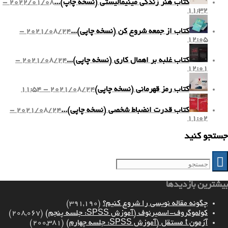
کتاب هنر زندگی مینیمالیستی (نسخه چاپ)...
2022/01/08 -
11:32
کتاب از جمعه شروع کن (نسخه چاپی)...
2021/08/24 -
12:05
کتاب غلبه بر اهمال کاری (نسخه چاپی)...
2021/08/24 -
12:01
کتاب رمز قهرمانی (نسخه چاپی)
2021/08/24 - 11:54
کتاب قدرت انضباط شخصی (نسخه چاپی)...
2021/08/24 -
11:02
جستجو کنید
بیشترین بازدیدها
چگونه مقاله نویسی را شروع کنیم؟
(391,190)
کولموگروف-اسمیرنوف (آموزش SPSS: جلسه پنجم)
(208,067)
آزمون t مستقل (آموزش SPSS: جلسه چهارم)
(200,381)