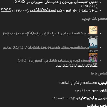
تحلیل همبستگی پیرسون و همبستگی اسپیرمن در SPSS
(194,903)
آموزش تحلیل واریانس یک راهه (ANOVA) در SPSS
(124,007)
محصولات جدید
پرسشنامه قدردانی یا سپاسگزاری (GQ-6)
2020/01/04 -
14:03
پرسشنامه سرسختی شغلی مورنو و همکاران
2019/12/29 -
14:03
نسخه کوتاه پرسشنامه شادکامی آکسفورد (OHQ-
2019/12/29 - 11:26
SF)
تماس با ما
ایمیل:
irantahgig@gmail.com
تلفن:
02166931944
موبایل و آیدی تلگرام:
09100200492
ناحیه تبلیغات: