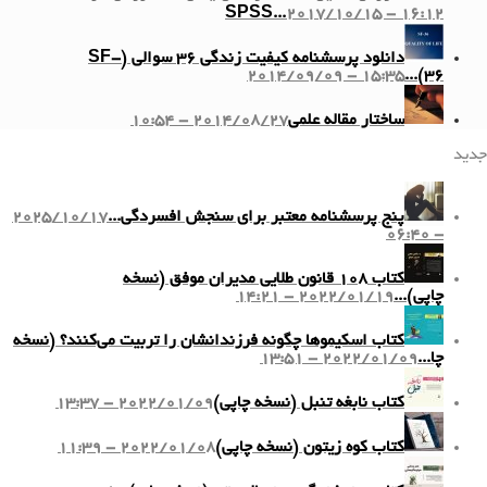
SPSS...
2017/10/15 - 16:12
دانلود پرسشنامه کیفیت زندگی ۳۶ سوالی (SF-
2014/09/09 - 15:35
36)...
ساختار مقاله علمی
2014/08/27 - 10:54
جدید
پنج پرسشنامه معتبر برای سنجش افسردگی...
2025/10/17
- 06:40
کتاب ۱۰۸ قانون طلایی مدیران موفق (نسخه
چاپی)...
2022/01/19 - 14:21
کتاب اسکیموها چگونه فرزندانشان را تربیت می‌کنند؟ (نسخه
چا...
2022/01/09 - 13:51
کتاب نابغه تنبل (نسخه چاپی)
2022/01/09 - 13:37
کتاب کوه زیتون (نسخه چاپی)
2022/01/08 - 11:39