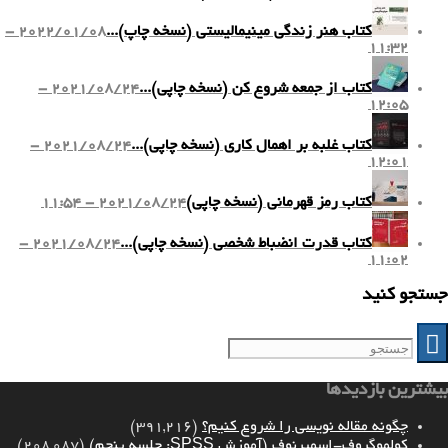
کتاب هنر زندگی مینیمالیستی (نسخه چاپ)...
2022/01/08 -
11:32
کتاب از جمعه شروع کن (نسخه چاپی)...
2021/08/24 -
12:05
کتاب غلبه بر اهمال کاری (نسخه چاپی)...
2021/08/24 -
12:01
کتاب رمز قهرمانی (نسخه چاپی)
2021/08/24 - 11:54
کتاب قدرت انضباط شخصی (نسخه چاپی)...
2021/08/24 -
11:02
جستجو کنید
بیشترین بازدیدها
چگونه مقاله نویسی را شروع کنیم؟
(391,216)
کولموگروف-اسمیرنوف (آموزش SPSS: جلسه پنجم)
(208,087)