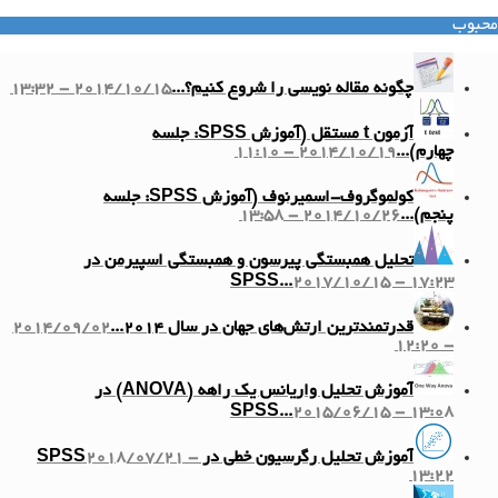
محبوب
چگونه مقاله نویسی را شروع کنیم؟...
2014/10/15 - 13:32
آزمون t مستقل (آموزش SPSS: جلسه
چهارم)...
2014/10/19 - 11:10
کولموگروف-اسمیرنوف (آموزش SPSS: جلسه
پنجم)...
2014/10/26 - 13:58
تحلیل همبستگی پیرسون و همبستگی اسپیرمن در
SPSS...
2017/10/15 - 17:23
قدرتمندترین ارتش‌های جهان در سال ۲۰۱۴...
2014/09/02
- 12:20
آموزش تحلیل واریانس یک راهه (ANOVA) در
SPSS...
2015/06/15 - 13:08
آموزش تحلیل رگرسیون خطی در SPSS
2018/07/21 -
13:22