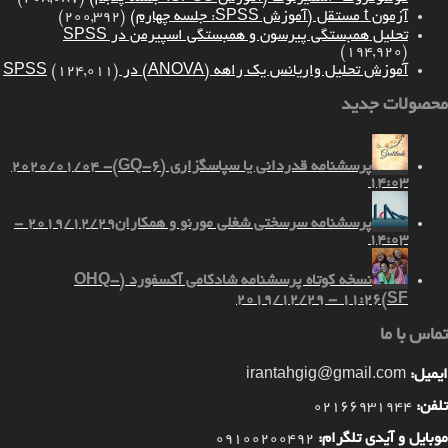
آزمون t مستقل (آموزش SPSS: جلسه چهارم)
(200,392)
تحلیل همبستگی پیرسون و همبستگی اسپیرمن در SPSS
(194,920)
آموزش تحلیل واریانس یک راهه (ANOVA) در SPSS
(124,011)
محصولات جدید
پرسشنامه قدردانی یا سپاسگزاری (GQ-6)
2020/01/04 -
14:03
پرسشنامه سرسختی شغلی مورنو و همکاران
2019/12/29 -
14:03
نسخه کوتاه پرسشنامه شادکامی آکسفورد (OHQ-
2019/12/29 - 11:26
SF)
تماس با ما
ایمیل:
irantahgig@gmail.com
تلفن:
02166931944
موبایل و آیدی تلگرام:
09100200492