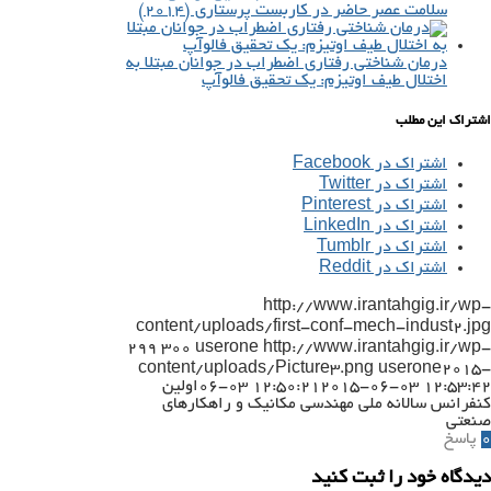
سلامت عصر حاضر در کاربست پرستاری (۲۰۱۴)
درمان شناختی رفتاری اضطراب در جوانان مبتلا به
اختلال طیف اوتیزم: یک تحقیق فالوآپ
اشتراک این مطلب
اشتراک در Facebook
اشتراک در Twitter
اشتراک در Pinterest
اشتراک در LinkedIn
اشتراک در Tumblr
اشتراک در Reddit
http://www.irantahgig.ir/wp-
content/uploads/first-conf-mech-indust2.jpg
299
300
userone
http://www.irantahgig.ir/wp-
content/uploads/Picture3.png
userone
2015-
2015-06-03 12:53:42
06-03 12:50:21
اولین
کنفرانس سالانه ملی مهندسی مکانیک و راهکارهای
صنعتی
0
پاسخ
دیدگاه خود را ثبت کنید