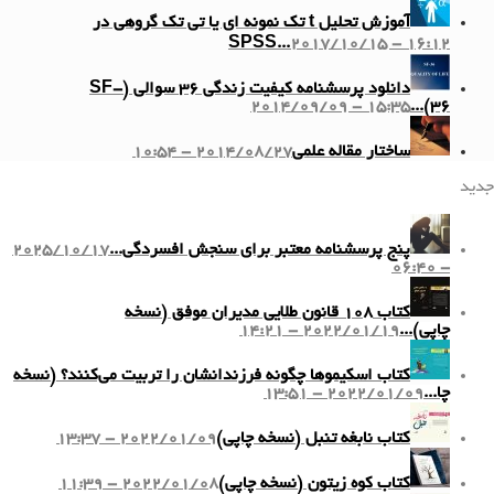
آموزش تحلیل t تک نمونه ای یا تی تک گروهی در
SPSS...
2017/10/15 - 16:12
دانلود پرسشنامه کیفیت زندگی ۳۶ سوالی (SF-
2014/09/09 - 15:35
36)...
ساختار مقاله علمی
2014/08/27 - 10:54
جدید
پنج پرسشنامه معتبر برای سنجش افسردگی...
2025/10/17
- 06:40
کتاب ۱۰۸ قانون طلایی مدیران موفق (نسخه
چاپی)...
2022/01/19 - 14:21
کتاب اسکیموها چگونه فرزندانشان را تربیت می‌کنند؟ (نسخه
چا...
2022/01/09 - 13:51
کتاب نابغه تنبل (نسخه چاپی)
2022/01/09 - 13:37
کتاب کوه زیتون (نسخه چاپی)
2022/01/08 - 11:39