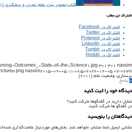
کتاب تصویر بدن: علم، تمرین و پیشگیری (۲۰۱۱)
اشتراک این مطلب
اشتراک در Facebook
اشتراک در Twitter
اشتراک در Pinterest
اشتراک در LinkedIn
اشتراک در Tumblr
اشتراک در Reddit
Nursing-Outcomes_-State-of-the-Science1.jpg
301
301
nassim
icture3.png
nassim
2015-09-05 11:08:50
2022-12-05 07:07:38
پرستاری: وضعیت علم (۲۰۱۱)
0
پاسخ
دیدگاه خود را ثبت کنید
تمایل دارید در گفتگوها شرکت کنید؟
در گفتگو ها شرکت کنید.
دیدگاهتان را بنویسید
نشانی ایمیل شما منتشر نخواهد شد.
بخش‌های موردنیاز علامت‌گذاری شده‌ان