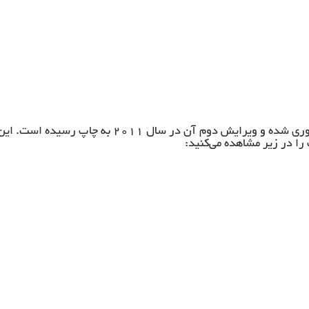
کتاب لاتین نتایج پرستاری: وضعیت علم توسط دایان ام. دوران گرد آوری شده و ویرایش دوم آن در سال ۲۰۱۱ به چاپ رسیده است. ا