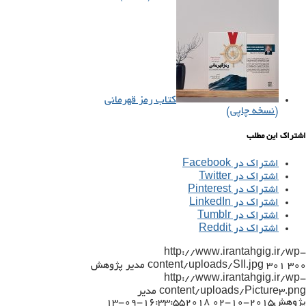
کتاب رمز قهرمانی
(نسخه چاپی)
اشتراک این مطلب
اشتراک در Facebook
اشتراک در Twitter
اشتراک در Pinterest
اشتراک در LinkedIn
اشتراک در Tumblr
اشتراک در Reddit
http://www.irantahgig.ir/wp-
300
301
content/uploads/SII.jpg
مدیر پژوهش
http://www.irantahgig.ir/wp-
content/uploads/Picture3.png
مدیر
پژوهش
2015-10-02 16:33:55
2018-09-13