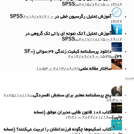
SPSS...
2015/06/15 - 13:08
آموزش تحلیل رگرسیون خطی در SPSS
2018/07/21 -
13:22
آموزش تحلیل t تک نمونه ای یا تی تک گروهی در
SPSS...
2017/10/15 - 16:12
دانلود پرسشنامه کیفیت زندگی ۳۶ سوالی (SF-
2014/09/09 - 15:35
36)...
ساختار مقاله علمی
2014/08/27 - 10:54
جدید
پنج پرسشنامه معتبر برای سنجش افسردگی...
2025/10/17
- 06:40
کتاب ۱۰۸ قانون طلایی مدیران موفق (نسخه
چاپی)...
2022/01/19 - 14:21
کتاب اسکیموها چگونه فرزندانشان را تربیت می‌کنند؟ (نسخه