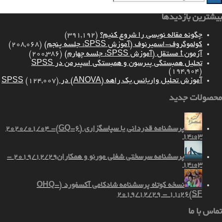
بیشترین بازدیدها
چگونه مقاله نویسی را شروع کنیم؟
(391,192)
کولموگروف-اسمیرنوف (آموزش SPSS: جلسه پنجم)
(208,068)
آزمون t مستقل (آموزش SPSS: جلسه چهارم)
(200,386)
تحلیل همبستگی پیرسون و همبستگی اسپیرمن در SPSS
(194,904)
آموزش تحلیل واریانس یک راهه (ANOVA) در SPSS
(124,007)
محصولات جدید
پرسشنامه قدردانی یا سپاسگزاری (GQ-6)
2020/01/04 -
14:03
پرسشنامه سرسختی شغلی مورنو و همکاران
2019/12/29 -
14:03
نسخه کوتاه پرسشنامه شادکامی آکسفورد (OHQ-
2019/12/29 - 11:26
SF)
تماس با ما