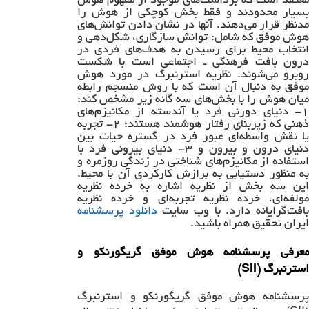
معتقد است که برداشت‌های موجود از مفهوم هوش
بسیار محدودند و فقط بخش کوچکی از هوش را
مدنظر قرار می‌دهند. آنها در نشان دادن توانش‌های
هوش موفق که شامل: توانش سازگاری، شکل‌دهی و
انتخاب محیط برای رسیدن به هدف‌های فردی در
درون بافت فرهنگی ـ اجتماعی است با شکست
روبرو می‌شوند. نظریه استرنبرگ در مورد هوش
موفق به دنبال آن است که با روش منسجم رابطه
میان هوش را با بخش‌های سه گانه زیر مشخص کند:
۱- دنیای دورنی فرد یا آندسته از مکانیزم‌های
ذهنی که زیربنای رفتار هوشمند هستند؛ ۲- تجربه
یا نقش واسطه‌ای عبور فرد در گستره حیات بین
دنیای درون و بیرون و ۳- دنیای بیرونی فرد با
استفاده از مکانیزم‌های شناختی در زندگی روزمره و
به منظور دستیابی به برازش کارکردی آن با محیط.
این سه بخش از نظریه اشاره به خرده نظریه
مولفه‌ای، خرده نظریه تجربه‌ای و خرده نظریه
افت‌گرایانه دارد. با وب سایت
دانلود پرسشنامه
ایران تحقیق همراه باشید.
معرفی پرسشنامه هوش موفق گریگورنکو و
استرنبرگ (SII)
پرسشنامه هوش موفق گریگورنکو و استرنبرگ