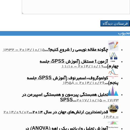
محبوب
چگونه مقاله نویسی را شروع کنیم؟...
2014/10/15 - 13:32
آزمون t مستقل (آموزش SPSS: جلسه
چهارم)...
2014/10/19 - 11:10
کولموگروف-اسمیرنوف (آموزش SPSS: جلسه
پنجم)...
2014/10/26 - 13:58
تحلیل همبستگی پیرسون و همبستگی اسپیرمن در
SPSS...
2017/10/15 - 17:23
قدرتمندترین ارتش‌های جهان در سال ۲۰۱۴...
2014/09/02
- 12:20
آموزش تحلیل واریانس یک راهه (ANOVA) در