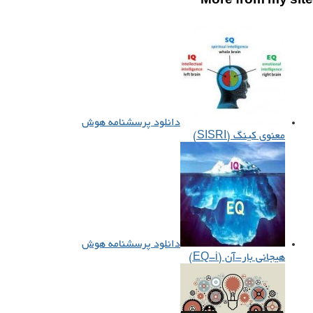
More from my site
دانلود پرسشنامه هوش
معنوی کینگ (SISRI)
دانلود پرسشنامه هوش
هیجانی بار-آن (EQ-i)