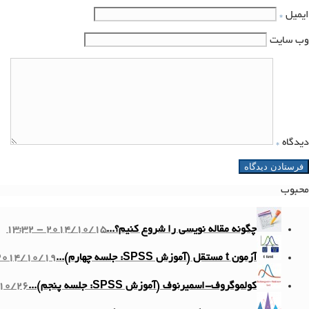
ایمیل
*
وب‌ سایت
دیدگاه
*
محبوب
چگونه مقاله نویسی را شروع کنیم؟...
2014/10/15 - 13:32
آزمون t مستقل (آموزش SPSS: جلسه چهارم)...
014/10/19 - 11:10
کولموگروف-اسمیرنوف (آموزش SPSS: جلسه پنجم)...
6 - 13:58