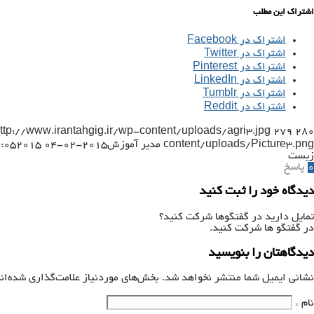
اشتراک این مطلب
اشتراک در Facebook
اشتراک در Twitter
اشتراک در Pinterest
اشتراک در LinkedIn
اشتراک در Tumblr
اشتراک در Reddit
ttp://www.irantahgig.ir/wp-content/uploads/agri3.jpg
279
280
content/uploads/Picture3.png
مدیر آموزش
2015-02-04 14:44:05
2015-02-04 14:48:58
زیست
0
پاسخ
دیدگاه خود را ثبت کنید
تمایل دارید در گفتگوها شرکت کنید؟
در گفتگو ها شرکت کنید.
دیدگاهتان را بنویسید
نشانی ایمیل شما منتشر نخواهد شد.
بخش‌های موردنیاز علامت‌گذاری شده‌ان
نام
*