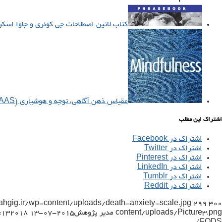
کتاب لاتین اصطلاحات جی کوئری و جاوا اسکریپ
مقیاس ذهن آگاهی، توجه و هوشیاری (MAAS)
اشتراک این مطلب
اشتراک در Facebook
اشتراک در Twitter
اشتراک در Pinterest
اشتراک در LinkedIn
اشتراک در Tumblr
اشتراک در Reddit
tahgig.ir/wp-content/uploads/death-anxiety-scale.jpg
299
300
content/uploads/Picture3.png
مدیر پژوهش
2015-07-13 16:50:13
2018-09-13 15:26:12