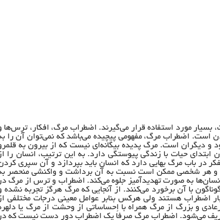
سیار مورد استفاده قرار می‌گیرند. اضطراب مرگ، افکار، ترس‌ها و
ردن است. اضطراب مرگ، مفهومی پیچیده می‌باشد که نمی‌توان آن را به
و دیگران است. مرگ پدیده بیگانه‌ای نیست که از بیرون به قلمرو
ابتدای حیات با زندگی پیوستگی دارد. به این ترتیب، انسان را از
ر در باب مرگ بهایی دارد که انسان باید بپردازد و آن سپری کردن
ت و هر شخصی ممکن است نسبت به آن برداشت و واکنشی منحصر به
انسان‌ها به صورت تهدیدآمیز جلوه می‌کند. اضطراب و ترس از مرگ در
ناگون با آن برخورد می‌کنند. از آنجایی که مرگ هرگز تجربه نشده و
ر اضطراب هستند ولی هرکس بنابر عوامل معینی درجات مختلفی از
ادی و بزرگ از مرگ همراه با احساساتی از وحشت از مرگ یا دلهره
تعریف می­‌شود. اضطراب مرگ صرفاً یک اضطراب دور دست نیست که در