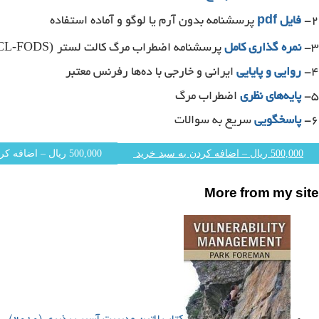
۲-
فایل
pdf
پرسشنامه بدون آرم یا لوگو و آماده استفاده
(CL-FODS)
۳-
نمره گذاری کامل
پرسشنامه اضطراب مرگ کالت لستر
۴-
روایی و پایایی
ایرانی و خارجی با ده‌ها رفرنس معتبر
۵-
پایه‌های نظری
اضطراب مرگ
۶-
پاسخگویی
سریع به سوالات
500,000 ریال – اضافه کردن به سبد خرید
More from my site