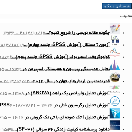
محبوب
چگونه مقاله نویسی را شروع کنیم؟...
2014/10/15 - 13:32
آزمون t مستقل (آموزش SPSS: جلسه چهارم)...
014/10/19 - 11:10
کولموگروف-اسمیرنوف (آموزش SPSS: جلسه پنجم)...
6 - 13:58
تحلیل همبستگی پیرسون و همبستگی اسپیرمن در SPSS...
5 - 17:23
قدرتمندترین ارتش‌های جهان در سال ۲۰۱۴...
2014/09/02 - 12:20
آموزش تحلیل واریانس یک راهه (ANOVA) در SPSS...
/15 - 13:08
آموزش تحلیل رگرسیون خطی در SPSS
2018/07/21 - 13:22
آموزش تحلیل t تک نمونه ای یا تی تک گروهی در SPSS...
15 - 16:12
دانلود پرسشنامه کیفیت زندگی ۳۶ سوالی (SF-36)...
 15:35