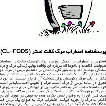
پرسشنامه اضطراب مرگ کالت لستر (CL-FODS)
استرس و اضطراب در زندگی روزمره، برای توصیف حالات و احساسات، ب
هیجانات آگاهانه و ناخودآگاه درباره آن واقعه نهایی زندگی مرگ و م
سادگی توضیح داد و به طور کلی مشتمل بر مفاهیم ترس از مرگ خود 
حیات تجاوز کند. مرگ تصادف نیست بلکه یک قانون است که از همان 
تفکر در باب مرگ و کوشش برای شناخت آن گریزی نیست، اما این تفک
عمری در سایه ترس از مرگ است. مرگ واقعیتی اجتناب‌ناپذیر اس
فرد داشته باشد. مگر به خاطر ماهیت پر از ابهامش، برای بسیاری از 
میان تمام فرهنگ‌ها متداول است و گروه‌ها و ادیان مختلف به طرق گو
هیچ کس آن را به وضوح لمس نکرده همه به نوعی در مورد آن دچا
اضطراب مرگ را تجربه می­‌کند. اضطراب مرگ به عنوان یک ترس غیرع
هنگام فکر به فرآیند مردن یا چیزهایی که پس از مرگ رخ می‌­دهند 