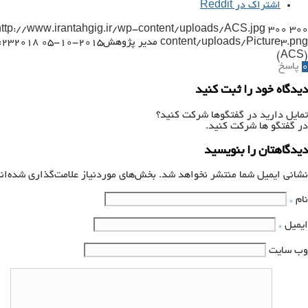
اشتراک در Reddit
http://www.irantahgig.ir/wp-content/uploads/ACS.jpg
300
300
content/uploads/Picture3.png
مدیر پژوهش
2015-10-05 19:03:23
2018-09-13 15:04:55
(ACS)
0
پاسخ
دیدگاه خود را ثبت کنید
تمایل دارید در گفتگوها شرکت کنید؟
در گفتگو ها شرکت کنید.
دیدگاهتان را بنویسید
نشانی ایمیل شما منتشر نخواهد شد.
بخش‌های موردنیاز علامت‌گذاری شده‌ان
نام
*
ایمیل
*
وب‌ سایت