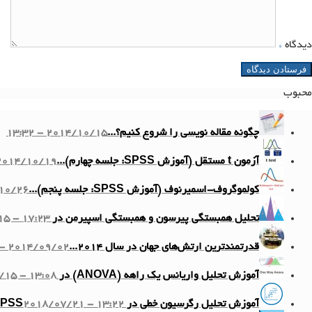
دیدگاه
*
محبوب
چگونه مقاله نویسی را شروع کنیم؟...
2014/10/15 - 13:32
آزمون t مستقل (آموزش SPSS: جلسه چهارم)...
014/10/19 - 11:10
کولموگروف-اسمیرنوف (آموزش SPSS: جلسه پنجم)...
6 - 13:58
تحلیل همبستگی پیرسون و همبستگی اسپیرمن در SPSS...
5 - 17:23
قدرتمندترین ارتش‌های جهان در سال ۲۰۱۴...
2014/09/02 - 12:20
آموزش تحلیل واریانس یک راهه (ANOVA) در SPSS...
/15 - 13:08
آموزش تحلیل رگرسیون خطی در SPSS
2018/07/21 - 13:22