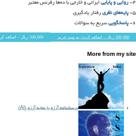
۴-
روایی و پایایی
ایرانی و خارجی با ده‌ها رفرنس معتبر
۵-
پایه‌های نظری
رفتار یادگیری
۶-
پاسخگویی
سریع به سوالات
500,000 ریال – اضافه کردن به سبد خرید
More from my site
پرسشنامه آرزو یا نمایه آرزو (AI)