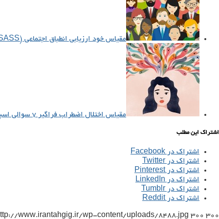
مقیاس خود ارزیابی انطباق اجتماعی (SASS)
مقیاس اختلال اضطراب فراگیر ۷ سوالی اسپیتزر و همکاران (GAD-7)
اشتراک این مطلب
اشتراک در Facebook
اشتراک در Twitter
اشتراک در Pinterest
اشتراک در LinkedIn
اشتراک در Tumblr
اشتراک در Reddit
ttp://www.irantahgig.ir/wp-content/uploads/8488.jpg
300
300