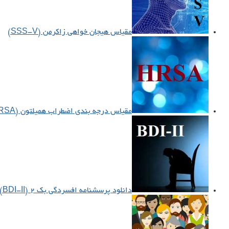
مقیاس هیجان خواهی زاکرمن (SSS-V)
مقیاس درجه بندی اضطراب همیلتون (HRSA)
دانلود پرسشنامه افسردگی بک ۲ (BDI-II)