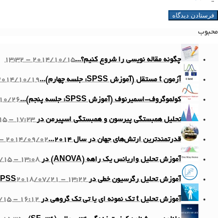
محبوب
چگونه مقاله نویسی را شروع کنیم؟...
2014/10/15 - 13:32
آزمون t مستقل (آموزش SPSS: جلسه چهارم)...
014/10/19 - 11:10
کولموگروف-اسمیرنوف (آموزش SPSS: جلسه پنجم)...
6 - 13:58
تحلیل همبستگی پیرسون و همبستگی اسپیرمن در SPSS...
5 - 17:23
قدرتمندترین ارتش‌های جهان در سال ۲۰۱۴...
2014/09/02 - 12:20
آموزش تحلیل واریانس یک راهه (ANOVA) در SPSS...
/15 - 13:08
آموزش تحلیل رگرسیون خطی در SPSS
2018/07/21 - 13:22
آموزش تحلیل t تک نمونه ای یا تی تک گروهی در SPSS...
15 - 16:12