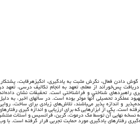
 گوش دادن فعال، نگرش مثبت به یادگیری، انگیزهرقابت، پشتکار،
دریافت پس‌خوراند از معلم، تعهد به انجام تکالیف درسی، تعهد در
یری راهبردهای شناختی و فراشناختی است. تحقیقات نشان داده‌اند
ود عملکرد تحصیلی آنها موثر بوده است. در سالهای اخیر، به دلیل
‌پذیر و اندازه پذیر می‌باشند، تلاش‌های زیادی برای ساخت، روایی
رفته است. یکی از ابزارهایی که برای ارزیابی و اندازه گیری رفتارهای
ه نسخه نهایی آن توسط مک درموت، گرین، فرانسیس و استات منتشر
یری رفتارهای یادگیری مورد حمایت تجربی قرار گرفته است. با وب