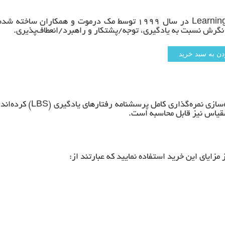
مقیاس رفتارهای یادگیری (LBS) با نام لاتین Learning behaviors scale در سال ۱۹۹۹ توسط مک درموت و همکاران ساخته شد
همکاران ما در بخش روانشناسی موسسه ایران تحقیق اقدام به آماده‌سازی نمره‌گذاری کامل پرسشنامه رفتارهای یادگیری (LBS) کر
 مقیاس نیز قابل محاسبه است.