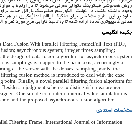
می‌شود. دوم اینکه، با مد نظر قرار دادن حسگرهایی با نقاط نمونه‌بر
روش همجوشی فیلترینگ متوالی معرفی می‌شود تا در ارتباط با مواردی
وجود داشته باشد. در نهایت، الگوریتم فیلترینگ پارالل جدید برا
علاوه بر این، طرح مشخصی برای تفکیک ارقام اندازه‌گیری در هر نق
عددی کامپیوتری ساده ارائه شده تا به تایید کارایی طرح مورد نظر و
چکیده انگلیسی
Data Fusion With Parallel Filtering FrameFull Text (PDF,
usion; asynchronous system; integer times sampling;
ies the design of data fusion algorithm for asynchronous system
onous samplings is mapped to the basic axis, accordingly a
ming at the sensor with the densest sampling points, the
 filtering fusion method is introduced to deal with the case
oint. Finally, a novel parallel filtering fusion algorithm for
. Besides, a judgment scheme to distinguish measurement
designed. One simple computer numerical value simulation is
cheme and the proposed asynchronous fusion algorithm
مشخصات استنادی
lel Filtering Frame. International Journal of Information