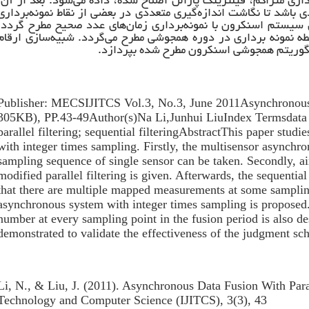
داری متراکم، فیلترینگ پارالل اصلاح شده، داده می‌شود. بعد از آن،
 باشد تا نگاشت اندازه‌گیری متعددی در بعضی از نقاط نمونه‌برداری
ی سیستم اسنکرون با نمونه‌برداری زمان‌های عدد صحیح مطرح گردد.
طه نمونه برداری در دوره همجوشی مطرح می‌گردد. شبیه‌سازی ارقام
 الگوریتم همجوشی اسنکرون مطرح شده بپردازد.
Publisher: MECSIJITCS Vol.3, No.3, June 2011Asynchronous 
305KB), PP.43-49Author(s)Na Li,Junhui LiuIndex Termsdata f
parallel filtering; sequential filteringAbstractThis paper stud
with integer times sampling. Firstly, the multisensor asynchr
sampling sequence of single sensor can be taken. Secondly, ai
modified parallel filtering is given. Afterwards, the sequential
that there are multiple mapped measurements at some sampling p
asynchronous system with integer times sampling is proposed
number at every sampling point in the fusion period is also 
demonstrated to validate the effectiveness of the judgment s
Li, N., & Liu, J. (2011). Asynchronous Data Fusion With Paral
Technology and Computer Science (IJITCS), 3(3), 43