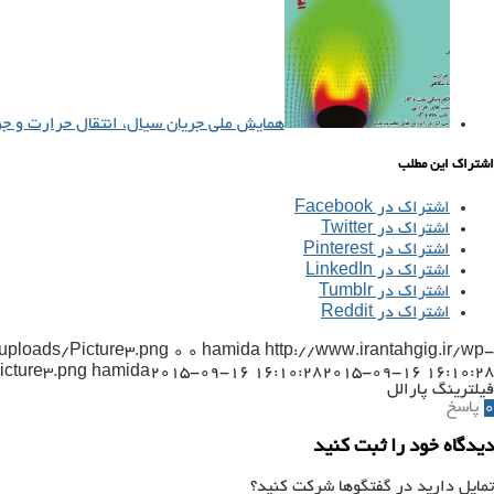
همایش ملی جریان سیال، انتقال حرارت و ج
اشتراک این مطلب
اشتراک در Facebook
اشتراک در Twitter
اشتراک در Pinterest
اشتراک در LinkedIn
اشتراک در Tumblr
اشتراک در Reddit
/uploads/Picture3.png
0
0
hamida
http://www.irantahgig.ir/wp-
icture3.png
hamida
2015-09-16 16:10:28
2015-09-16 16:10:28
فیلترینگ پارالل
0
پاسخ
دیدگاه خود را ثبت کنید
تمایل دارید در گفتگوها شرکت کنید؟