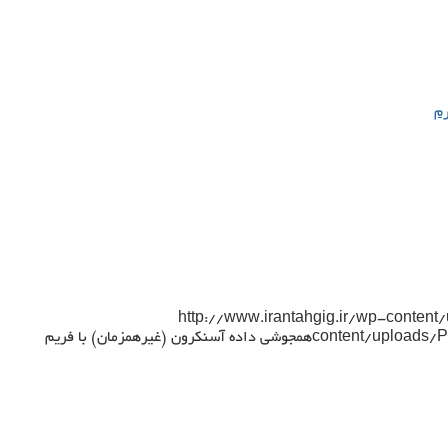
رم
http://www.irantahgig.ir/wp-content
content/uploads/P
همجوشی داده آسنکرون (غیرهمزمان) با فریم