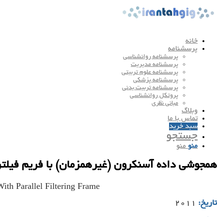
خانه
پرسشنامه
پرسشنامه روانشناسی
پرسشنامه مدیریت
پرسشنامه علوم تربیتی
پرسشنامه پزشکی
پرسشنامه تربیت بدنی
پروتکل روانشناسی
مبانی نظری
وبلاگ
تماس با ما
سبد خرید
جستجو
منو
منو
همجوشی داده آسنکرون (غیرهمزمان) با فریم فیلتر
th Parallel Filtering Frame
تاریخ:
۲۰۱۱